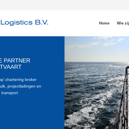
Home
Wie zi
E PARTNER
STVAART
op’ chartering broker
ulk, projectladingen en
 transport