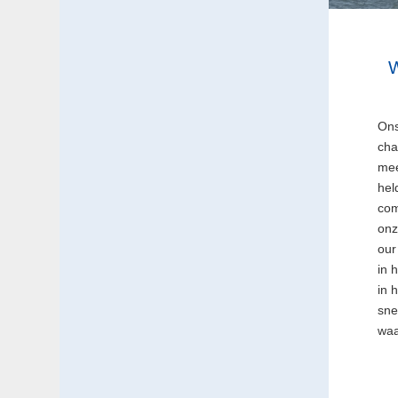
Ons
cha
mee
hel
com
onz
our
in 
in 
sne
waa