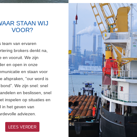
WAAR STAAN WIJ
VOOR?
 team van ervaren
rtering brokers denkt na,
 en vooruit. We zijn
der en open in onze
municatie en staan voor
e afspraken, “our word is
 bond”. We zijn snel: snel
handelen en beslissen, snel
het inspelen op situaties en
l in het geven van
rdevolle adviezen.
LEES VERDER