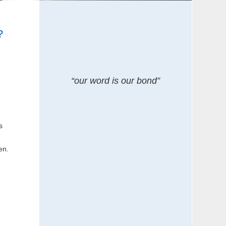
?
n
“our word is our bond”
,
s
e
en.